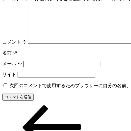
コメント
※
名前
※
メール
※
サイト
次回のコメントで使用するためブラウザーに自分の名前、
過
投
去
稿
の
投
ナ