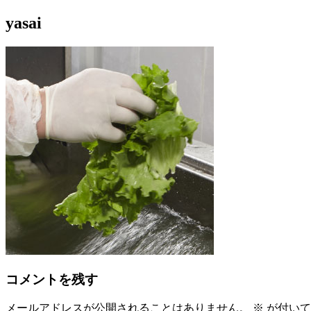
コ
yasai
S-エクオールのある生活を
ン
テ
ン
ツ
へ
ス
キ
ッ
プ
コメントを残す
メールアドレスが公開されることはありません。
※
が付いて