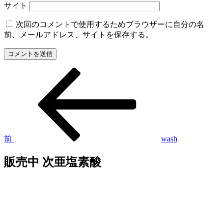
サイト
次回のコメントで使用するためブラウザーに自分の名
前、メールアドレス、サイトを保存する。
過
投
去
稿
の
投
ナ
稿
ビ
ゲ
前
wash
ー
販売中 次亜塩素酸
シ
ョ
ン