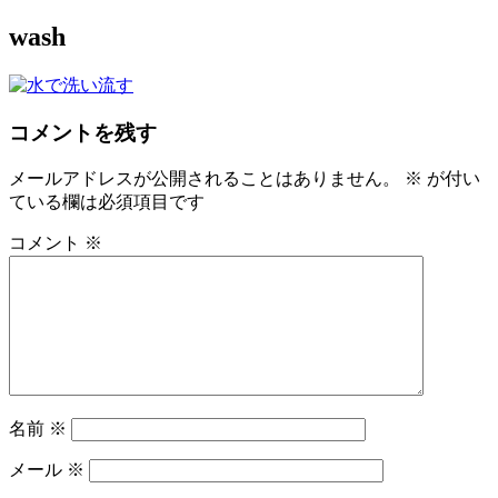
コ
wash
S-エクオールのある生活を
ン
テ
ン
ツ
コメントを残す
へ
ス
メールアドレスが公開されることはありません。
※
が付い
キ
ている欄は必須項目です
ッ
プ
コメント
※
名前
※
メール
※