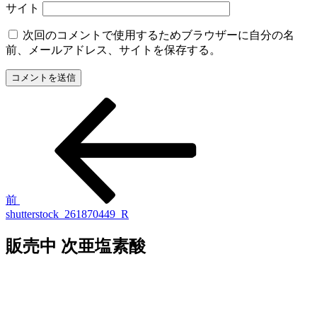
サイト
次回のコメントで使用するためブラウザーに自分の名
前、メールアドレス、サイトを保存する。
過
投
去
稿
の
投
ナ
稿
ビ
ゲ
前
shutterstock_261870449_R
ー
シ
販売中 次亜塩素酸
ョ
ン