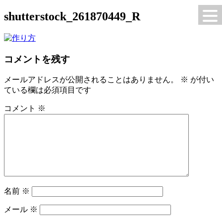
コ
shutterstock_261870449_R
S-エクオールのある生活を
ン
テ
ン
ツ
コメントを残す
へ
ス
メールアドレスが公開されることはありません。
※
が付い
キ
ている欄は必須項目です
ッ
プ
コメント
※
名前
※
メール
※