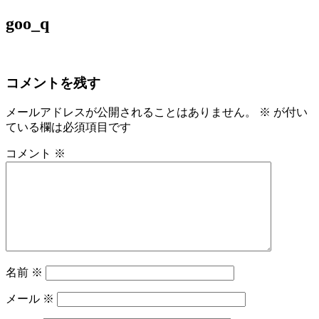
コ
goo_q
S-エクオールのある生活を
ン
テ
ン
ツ
コメントを残す
へ
ス
メールアドレスが公開されることはありません。
※
が付い
キ
ている欄は必須項目です
ッ
コメント
※
プ
名前
※
メール
※