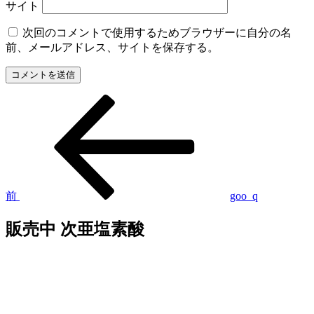
サイト
次回のコメントで使用するためブラウザーに自分の名
前、メールアドレス、サイトを保存する。
過
投
去
稿
の
投
ナ
稿
ビ
ゲ
前
goo_q
ー
販売中 次亜塩素酸
シ
ョ
ン