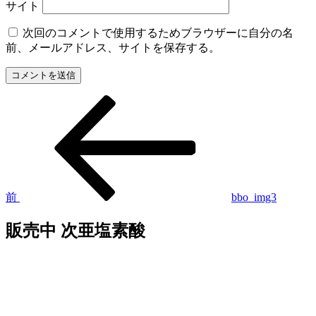
サイト
次回のコメントで使用するためブラウザーに自分の名
前、メールアドレス、サイトを保存する。
過
投
去
稿
の
投
ナ
稿
ビ
ゲ
前
bbo_img3
ー
販売中 次亜塩素酸
シ
ョ
ン