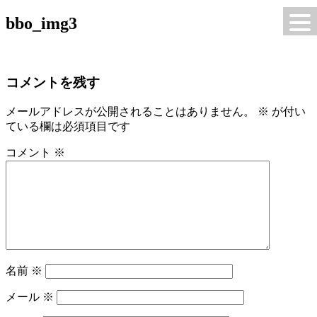
コ
bbo_img3
S-エクオールのある生活を
ン
テ
ン
ツ
コメントを残す
へ
ス
メールアドレスが公開されることはありません。
※
が付い
キ
ている欄は必須項目です
ッ
コメント
※
プ
名前
※
メール
※