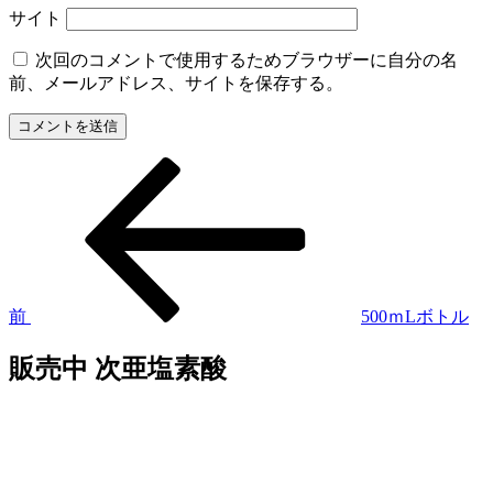
サイト
次回のコメントで使用するためブラウザーに自分の名
前、メールアドレス、サイトを保存する。
過
投
去
稿
の
投
ナ
稿
ビ
ゲ
前
500ｍLボトル
ー
販売中 次亜塩素酸
シ
ョ
ン