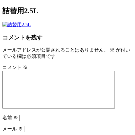
コ
詰替用2.5L
S-エクオールのある生活を
ン
テ
ン
ツ
コメントを残す
へ
ス
メールアドレスが公開されることはありません。
※
が付い
キ
ている欄は必須項目です
ッ
プ
コメント
※
名前
※
メール
※